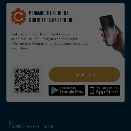
PENMARC’H EN DIRECT
SUR VOTRE SMARTPHONE
L’information en direct, c’est désormais
possible ! Tout au long de l’année soyez
informé des évènements exceptionnels ou du
quotidien..
Services municipaux
Télécharger
Numéros utiles
Solidarités
Webcams
Salle Cap Caval
2026 Ville de Penmarc’h