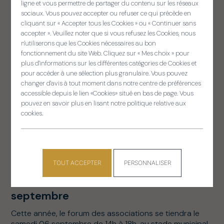
ligne et vous permettre de partager du contenu sur les réseaux
sociaux. Vous pouvez accepter ou refuser ce qui précède en
cliquant sur « Accepter tous les Cookies » ou « Continuer sans
accepter ». Veuillez noter que si vous refusez les Cookies, nous
Panneau de gestion des cooki
n'utiliserons que les Cookies nécessaires au bon
fonctionnement du site Web. Cliquez sur « Mes choix » pour
plus d'informations sur les différentes catégories de Cookies et
pour accéder à une sélection plus granulaire. Vous pouvez
changer d'avis à tout moment dans notre centre de préférences
accessible depuis le lien «Cookies» situé en bas de page. Vous
pouvez en savoir plus en lisant notre politique relative aux
cookies.
Le 2 septembre 2025
TOUT ACCEPTER
PERSONNALISER
Evènements
Loisirs
Forum des associations : samedi 06
septembre
Cette année, le forum des associations se tiendra le
samedi 06 septembre de 14h à 18h, au stade municipal