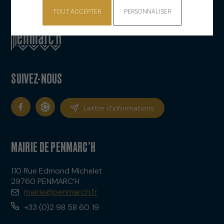
TOUT ACCEPTER
PERSONNALISER
SUIVEZ-NOUS
Lettre d’informations
MAIRIE DE PENMARC’H
110 Rue Edmond Michelet
29760 PENMARC’H
mairie@penmarch.fr
+33 (0)2 98 58 60 19