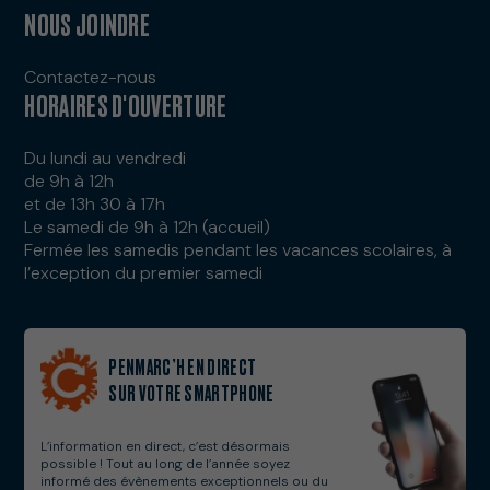
NOUS JOINDRE
Contactez-nous
HORAIRES D'OUVERTURE
Du lundi au vendredi
de 9h à 12h
et de 13h 30 à 17h
Le samedi de 9h à 12h (accueil)
Fermée les samedis pendant les vacances scolaires, à
l’exception du premier samedi
PENMARC’H EN DIRECT
SUR VOTRE SMARTPHONE
L’information en direct, c’est désormais
possible ! Tout au long de l’année soyez
informé des évènements exceptionnels ou du