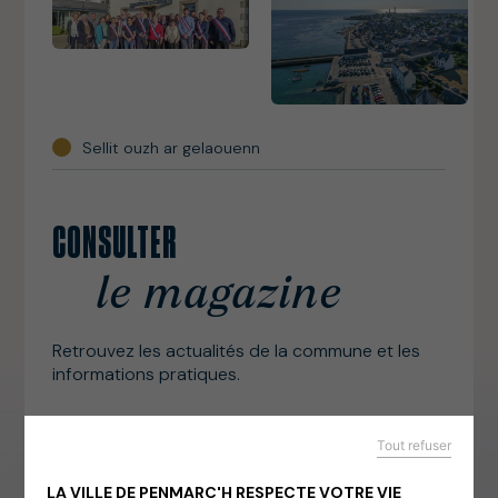
Sellit ouzh ar gelaouenn
CONSULTER
le magazine
Retrouvez les actualités de la commune et les
informations pratiques.
Tout refuser
Toutes les publications
LA VILLE DE PENMARC'H RESPECTE VOTRE VIE