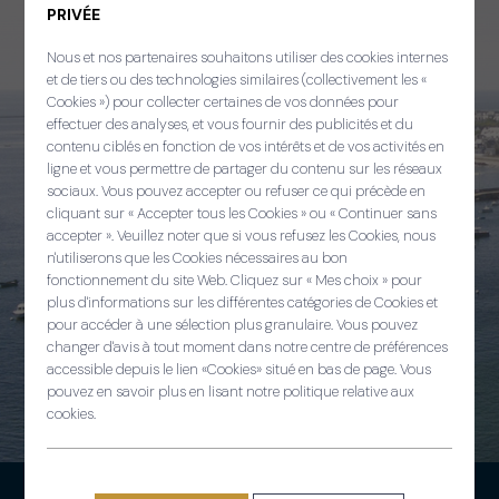
PRIVÉE
Nous et nos partenaires souhaitons utiliser des cookies internes
et de tiers ou des technologies similaires (collectivement les «
Cookies ») pour collecter certaines de vos données pour
effectuer des analyses, et vous fournir des publicités et du
contenu ciblés en fonction de vos intérêts et de vos activités en
ligne et vous permettre de partager du contenu sur les réseaux
sociaux. Vous pouvez accepter ou refuser ce qui précède en
cliquant sur « Accepter tous les Cookies » ou « Continuer sans
accepter ». Veuillez noter que si vous refusez les Cookies, nous
Panneau de gestion des cooki
n'utiliserons que les Cookies nécessaires au bon
fonctionnement du site Web. Cliquez sur « Mes choix » pour
plus d'informations sur les différentes catégories de Cookies et
pour accéder à une sélection plus granulaire. Vous pouvez
changer d'avis à tout moment dans notre centre de préférences
accessible depuis le lien «Cookies» situé en bas de page. Vous
pouvez en savoir plus en lisant notre politique relative aux
cookies.