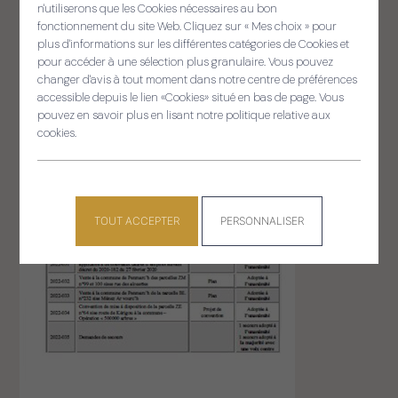
Vote des délibérations
Panneau de gestion des cooki
n'utiliserons que les Cookies nécessaires au bon
du 28 février 2025
fonctionnement du site Web. Cliquez sur « Mes choix » pour
plus d'informations sur les différentes catégories de Cookies et
pour accéder à une sélection plus granulaire. Vous pouvez
changer d'avis à tout moment dans notre centre de préférences
accessible depuis le lien «Cookies» situé en bas de page. Vous
pouvez en savoir plus en lisant notre politique relative aux
cookies.
TOUT ACCEPTER
PERSONNALISER