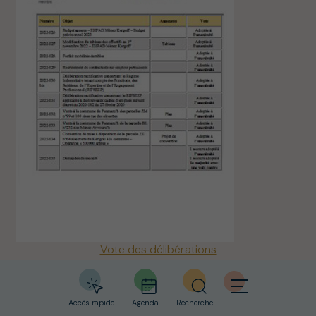
Services municipaux
Numéros utiles
Solidarités
Webcams
Salle Cap Caval
Cinéma Eckmühl
Vote des délibérations
du 12 juillet 2022
Accès rapide
Agenda
Recherche