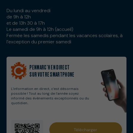
Du lundi au vendredi
de 9h à 12h
et de 13h 30 à 17h
Le samedi de 9h à 12h (accueil)
Fermée les samedis pendant les vacances scolaires, à
l’exception du premier samedi
PENMARC’H EN DIRECT
SUR VOTRE SMARTPHONE
L’information en direct, c’est désormais
possible ! Tout au long de l’année soyez
informé des évènements exceptionnels ou du
quotidien..
Services municipaux
Télécharger