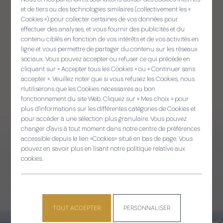
et de tiers ou des technologies similaires (collectivement les «
Sellit ouzh ar gelaouenn
Cookies ») pour collecter certaines de vos données pour
effectuer des analyses, et vous fournir des publicités et du
contenu ciblés en fonction de vos intérêts et de vos activités en
ligne et vous permettre de partager du contenu sur les réseaux
CONSULTER
sociaux. Vous pouvez accepter ou refuser ce qui précède en
cliquant sur « Accepter tous les Cookies » ou « Continuer sans
le magazine
accepter ». Veuillez noter que si vous refusez les Cookies, nous
Panneau de gestion des cooki
n'utiliserons que les Cookies nécessaires au bon
fonctionnement du site Web. Cliquez sur « Mes choix » pour
Retrouvez les actualités de la commune et les
plus d'informations sur les différentes catégories de Cookies et
informations pratiques.
pour accéder à une sélection plus granulaire. Vous pouvez
changer d'avis à tout moment dans notre centre de préférences
accessible depuis le lien «Cookies» situé en bas de page. Vous
pouvez en savoir plus en lisant notre politique relative aux
Toutes les publications
cookies.
TOUT ACCEPTER
PERSONNALISER