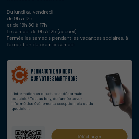
Du lundi au vendredi
de 9h à 12h
et de 13h 30 à 17h
Le samedi de 9h à 12h (accueil)
Fermée les samedis pendant les vacances scolaires, à
l’exception du premier samedi
PENMARC’H EN DIRECT
SUR VOTRE SMARTPHONE
L’information en direct, c’est désormais
possible ! Tout au long de l’année soyez
informé des évènements exceptionnels ou du
quotidien..
Services municipaux
Télécharger