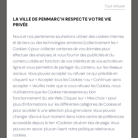
Tout refuser
LA VILLE DE PENMARC'H RESPECTE VOTRE VIE
PRIVÉE
Nous et nos partenaires souhaitons utiliser des cookies internes
et de tiers ou des technologies similaires (collectivement les «
Cookies ») pour collecter certaines de vos données pour
effectuer des analyses, et vous fournir des publicités et du
contenu ciblés en fonction de vos intérêts et de vos activités en
ligne et vous permettre de partager du contenu sur les réseaux
sociaux. Vous pouvez accepter ou refuser ce qui précède en
cliquant sur « Accepter tous les Cookies » ou « Continuer sans
Sellit ouzh ar gelaouenn
accepter ». Veuillez noter que si vous refusez les Cookies, nous
Panneau de gestion des cooki
n'utiliserons que les Cookies nécessaires au bon
fonctionnement du site Web. Cliquez sur « Mes choix » pour
plus d'informations sur les différentes catégories de Cookies et
CONSULTER
pour accéder à une sélection plus granulaire. Vous pouvez
changer d'avis à tout moment dans notre centre de préférences
le magazine
accessible depuis le lien «Cookies» situé en bas de page. Vous
pouvez en savoir plus en lisant notre politique relative aux
cookies.