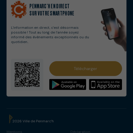
PENMARC’H EN DIRECT
SUR VOTRE SMARTPHONE
L’information en direct, c’est désormais
possible ! Tout au long de l’année soyez
informé des évènements exceptionnels ou du
quotidien..
Services municipaux
Télécharger
Numéros utiles
Solidarités
Webcams
Salle Cap Caval
2026 Ville de Penmarc’h
Cinéma Eckmühl
Mentions
Déclaration