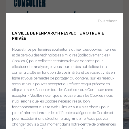
CONSULTER
le magazine
Tout refuser
Retrouvez les actualités de la commune et les
LA VILLE DE PENMARC'H RESPECTE VOTRE VIE
informations pratiques.
PRIVÉE
Nous et nos partenaires souhaitons utiliser des cookies internes
et de tiers ou des technologies similaires (collectivement les «
Toutes les publications
Cookies ») pour collecter certaines de vos données pour
effectuer des analyses, et vous fournir des publicités et du
contenu ciblés en fonction de vos intérêts et de vos activités en
ligne et vous permettre de partager du contenu sur les réseaux
sociaux. Vous pouvez accepter ou refuser ce qui précède en
cliquant sur « Accepter tous les Cookies » ou « Continuer sans
accepter ». Veuillez noter que si vous refusez les Cookies, nous
Panneau de gestion des cooki
n'utiliserons que les Cookies nécessaires au bon
fonctionnement du site Web. Cliquez sur « Mes choix » pour
plus d'informations sur les différentes catégories de Cookies et
pour accéder à une sélection plus granulaire. Vous pouvez
changer d'avis à tout moment dans notre centre de préférences