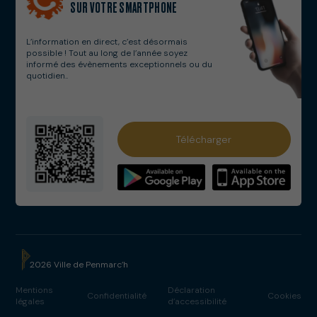
SUR VOTRE SMARTPHONE
L’information en direct, c’est désormais
possible ! Tout au long de l’année soyez
informé des évènements exceptionnels ou du
quotidien..
Services municipaux
Télécharger
Numéros utiles
Solidarités
Webcams
Salle Cap Caval
2026 Ville de Penmarc’h
Cinéma Eckmühl
Mentions
Déclaration
Confidentialité
Cookies
légales
d’accessibilité