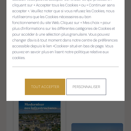
cliquant sur « Accepter tous les Cookies » ou « Continuer sans
accepter ». Veuillez noter que si vous refusez les Cookies, nous
Panneau de gestion des cooki
n'utiliserons que les Cookies nécessaires au bon
fonctionnement du site Web. Cliquez sur « Mes choix » pour
AUTRES ACTUALITÉS
/ Keleier
plus d'informations sur les différentes catégories de Cookies et
pour accéder à une sélection plus granulaire. Vous pouvez
changer d'avis à tout moment dans notre centre de préférences
accessible depuis le lien «Cookies» situé en bas de page. Vous
Voir les autres actualités
pouvez en savoir plus en lisant notre politique relative aux
cookies.
TOUT ACCEPTER
PERSONNALISER