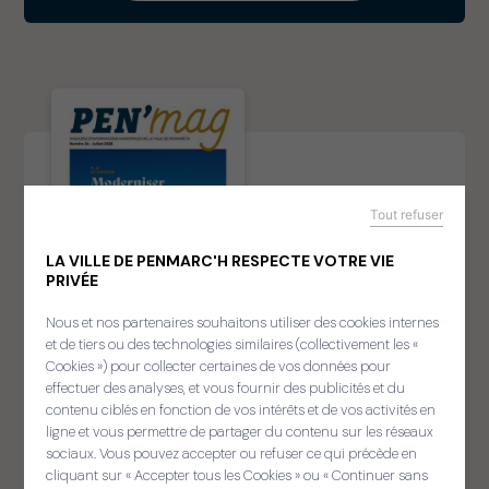
Tout refuser
LA VILLE DE PENMARC'H RESPECTE VOTRE VIE
PRIVÉE
Nous et nos partenaires souhaitons utiliser des cookies internes
et de tiers ou des technologies similaires (collectivement les «
Cookies ») pour collecter certaines de vos données pour
effectuer des analyses, et vous fournir des publicités et du
contenu ciblés en fonction de vos intérêts et de vos activités en
ligne et vous permettre de partager du contenu sur les réseaux
sociaux. Vous pouvez accepter ou refuser ce qui précède en
cliquant sur « Accepter tous les Cookies » ou « Continuer sans