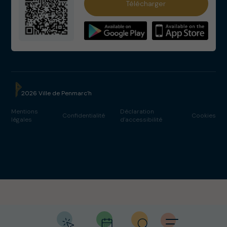
Télécharger
Services municipaux
Numéros utiles
2026 Ville de Penmarc’h
Solidarités
Mentions
Déclaration
Confidentialité
Cookies
légales
d’accessibilité
Webcams
Salle Cap Caval
Cinéma Eckmühl