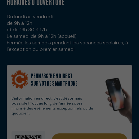
HORAIRES D'OUVERTURE
Du lundi au vendredi
de 9h à 12h
et de 13h 30 à 17h
Le samedi de 9h à 12h (accueil)
Fermée les samedis pendant les vacances scolaires, à
l’exception du premier samedi
PENMARC’H EN DIRECT
SUR VOTRE SMARTPHONE
L’information en direct, c’est désormais
possible ! Tout au long de l’année soyez
informé des évènements exceptionnels ou du
quotidien..