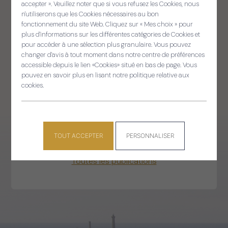
accepter ». Veuillez noter que si vous refusez les Cookies, nous
Panneau de gestion des cooki
n'utiliserons que les Cookies nécessaires au bon
Sellit ouzh ar gelaouenn
fonctionnement du site Web. Cliquez sur « Mes choix » pour
plus d'informations sur les différentes catégories de Cookies et
pour accéder à une sélection plus granulaire. Vous pouvez
changer d'avis à tout moment dans notre centre de préférences
CONSULTER
accessible depuis le lien «Cookies» situé en bas de page. Vous
pouvez en savoir plus en lisant notre politique relative aux
le magazine
cookies.
Retrouvez les actualités de la commune et les
informations pratiques.
TOUT ACCEPTER
PERSONNALISER
Toutes les publications