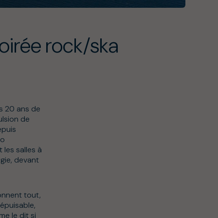
Soirée rock/ska
es 20 ans de
ulsion de
epuis
lo
les salles à
gie, devant
onnent tout,
épuisable,
e le dit si