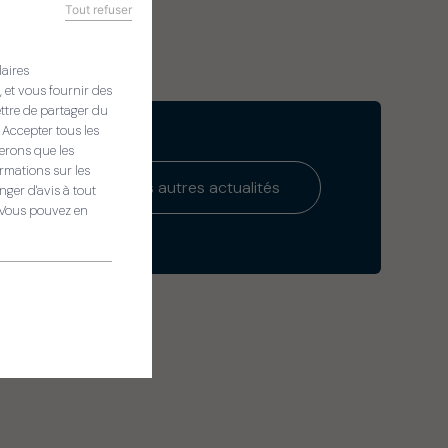
Tout refuser
laires
, et vous fournir des
ettre de partager du
 Accepter tous les
serons que les
rmations sur les
Voir les autres actualités
es
ger d'avis à tout
. Vous pouvez en