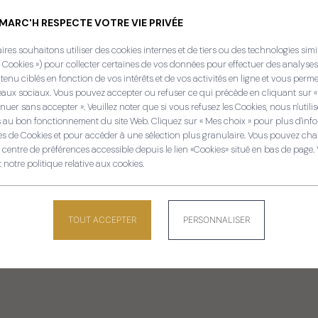
NMARC'H RESPECTE VOTRE VIE PRIVÉE
res souhaitons utiliser des cookies internes et de tiers ou des technologies simi
« Cookies ») pour collecter certaines de vos données pour effectuer des analyses
tenu ciblés en fonction de vos intérêts et de vos activités en ligne et vous perm
eaux sociaux. Vous pouvez accepter ou refuser ce qui précède en cliquant sur «
nuer sans accepter ». Veuillez noter que si vous refusez les Cookies, nous n'utili
 au bon fonctionnement du site Web. Cliquez sur « Mes choix » pour plus d'info
ier
Panneau de gestion des cooki
ies de Cookies et pour accéder à une sélection plus granulaire. Vous pouvez chan
entre de préférences accessible depuis le lien «Cookies» situé en bas de page
t notre politique relative aux cookies.
TOUT ACCEPTER
PERSONNALISER