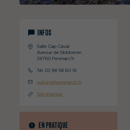
INFOS
Salle Cap Caval
Avenue de Skibberen
29760 Penmarc'h
Tél. 02 98 58 60 19
culture@penmarch.fr
Site Internet
EN PRATIQUE