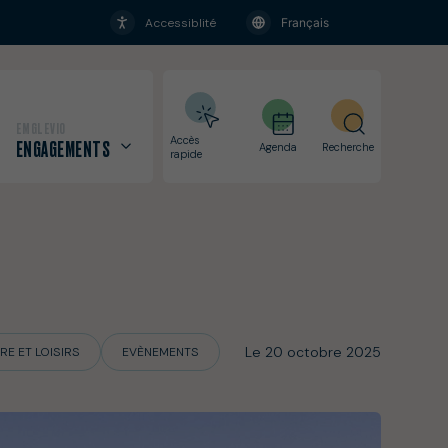
+
Accessiblité
EMGLEVIO
Accès
ENGAGEMENTS
Agenda
Recherche
rapide
Services municipaux
Numéros utiles
Solidarités
Le 20 octobre 2025
RE ET LOISIRS
EVÈNEMENTS
Webcams
Salle Cap Caval