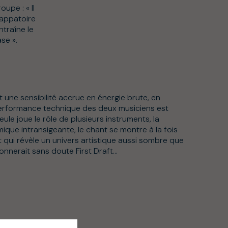
upe : « Il
happatoire
ntraîne le
se ».
 une sensibilité accrue en énergie brute, en
performance technique des deux musiciens est
ule joue le rôle de plusieurs instruments, la
que intransigeante, le chant se montre à la fois
t qui révèle un univers artistique aussi sombre que
onnerait sans doute First Draft…