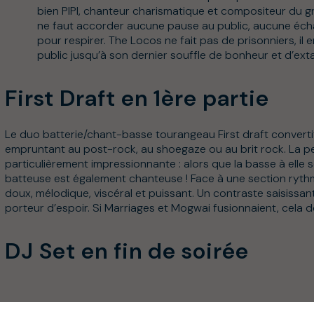
bien PIPI, chanteur charismatique et compositeur du gro
ne faut accorder aucune pause au public, aucune éc
pour respirer. The Locos ne fait pas de prisonniers, il e
public jusqu’à son dernier souffle de bonheur et d’exta
First Draft en 1ère partie
Le duo batterie/chant-basse tourangeau First draft convertit
empruntant au post-rock, au shoegaze ou au brit rock. La 
particulièrement impressionnante : alors que la basse à elle se
batteuse est également chanteuse ! Face à une section rythmi
doux, mélodique, viscéral et puissant. Un contraste saisissan
porteur d’espoir. Si Marriages et Mogwai fusionnaient, cela d
DJ Set en fin de soirée