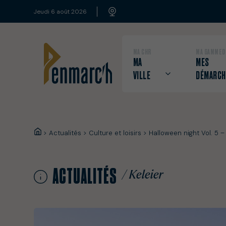
+
Confort
jeudi 6 août 2026
MA CHR
MA GAMMED
MA
MES
VILLE
DÉMARCH
>
Actualités
>
Culture et loisirs
>
Halloween night Vol. 5 –
ACTUALITÉS
/ Keleier