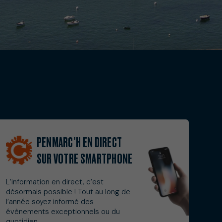
PENMARC’H EN DIRECT
SUR VOTRE SMARTPHONE
L’information en direct, c’est
désormais possible ! Tout au long de
l’année soyez informé des
évènements exceptionnels ou du
quotidien..