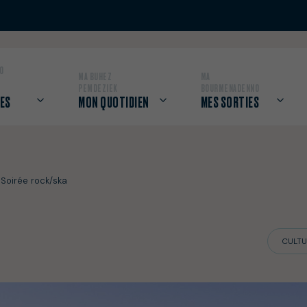
O
MA BUHEZ
MA
PEMDEZIEK
BOURMENADENNO
ES
MON QUOTIDIEN
MES SORTIES
 Soirée rock/ska
CULTU