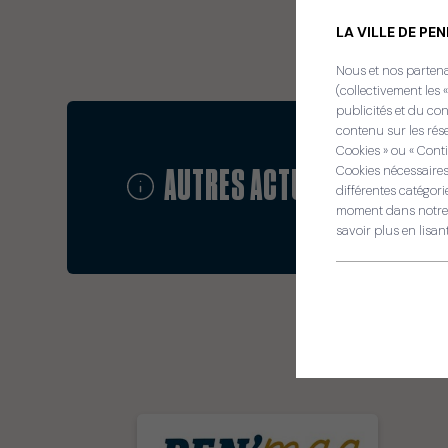
LA VILLE DE PE
Nous et nos partenai
(collectivement les 
publicités et du con
contenu sur les rés
Cookies » ou « Conti
Cookies nécessaires
AUTRES ACTUALITÉS
/ Kele
différentes catégor
moment dans notre c
savoir plus en lisan