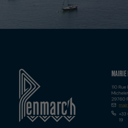
MAIRIE
110 Ru
Michele
29760 
mai
+33 
19