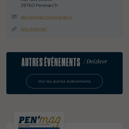
29760 Penmarc'h
alp.penmarch@orange.fr
Site Internet
AUTRES ÉVÉNEMENTS
/ Deizlevr
Voir les autres évènements