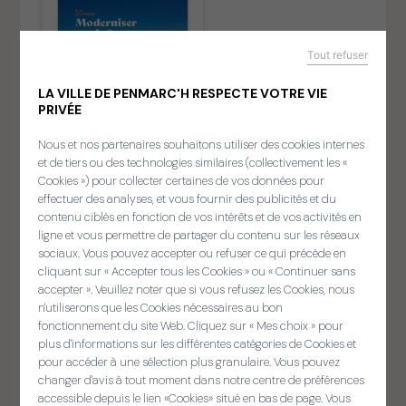
Tout refuser
LA VILLE DE PENMARC'H RESPECTE VOTRE VIE
PRIVÉE
Nous et nos partenaires souhaitons utiliser des cookies internes
et de tiers ou des technologies similaires (collectivement les «
Cookies ») pour collecter certaines de vos données pour
effectuer des analyses, et vous fournir des publicités et du
contenu ciblés en fonction de vos intérêts et de vos activités en
ligne et vous permettre de partager du contenu sur les réseaux
sociaux. Vous pouvez accepter ou refuser ce qui précède en
cliquant sur « Accepter tous les Cookies » ou « Continuer sans
accepter ». Veuillez noter que si vous refusez les Cookies, nous
Panneau de gestion des cooki
n'utiliserons que les Cookies nécessaires au bon
Sellit ouzh ar gelaouenn
fonctionnement du site Web. Cliquez sur « Mes choix » pour
plus d'informations sur les différentes catégories de Cookies et
pour accéder à une sélection plus granulaire. Vous pouvez
changer d'avis à tout moment dans notre centre de préférences
CONSULTER
accessible depuis le lien «Cookies» situé en bas de page. Vous