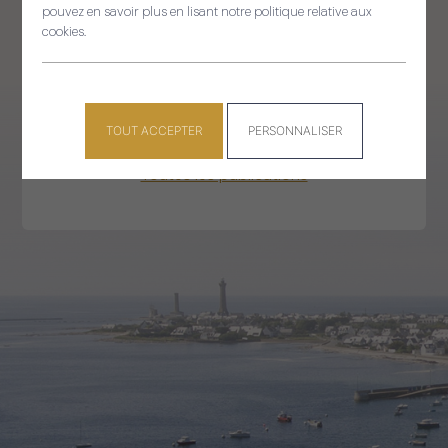
pouvez en savoir plus en lisant notre politique relative aux
le magazine
cookies.
Retrouvez les actualités de la commune et les
informations pratiques.
TOUT ACCEPTER
PERSONNALISER
Toutes les publications