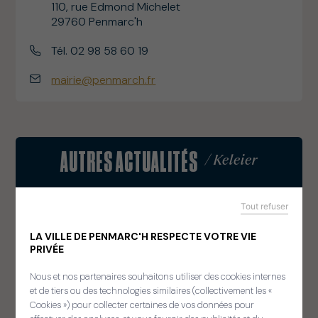
110, rue Edmond Michelet
29760 Penmarc'h
Tél. 02 98 58 60 19
mairie@penmarch.fr
AUTRES ACTUALITÉS
/ Keleier
Tout refuser
Voir les autres actualités
LA VILLE DE PENMARC'H RESPECTE VOTRE VIE
PRIVÉE
Nous et nos partenaires souhaitons utiliser des cookies internes
et de tiers ou des technologies similaires (collectivement les «
Cookies ») pour collecter certaines de vos données pour